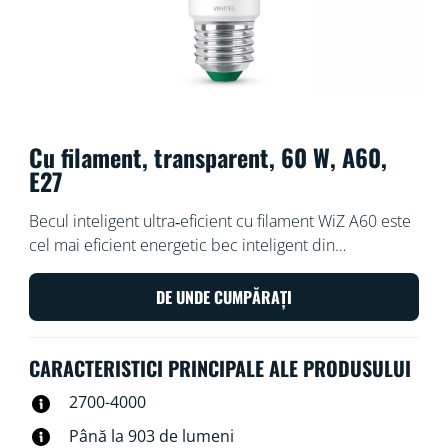
Cu filament, transparent, 60 W, A60,
E27
Becul inteligent ultra‑eficient cu filament WiZ A60 este
cel mai eficient energetic bec inteligent din
ecosistemul WiZ. Acest bec inteligent din clasa
energetică A consumă cu 40 % mai puțină energie
DE UNDE CUMPĂRAȚI
decât luminile cu LED standard și cu LED conectat,
precum și decât becurile cu LED conectat. Cu
CARACTERISTICI PRINCIPALE ALE PRODUSULUI
SpaceSense, două sau mai multe becuri pot acționa ca
senzori de mișcare, aprinzându-se automat atunci când
2700-4000
vă detectează prezența într-o încăpere și stingându-se
Până la 903 de lumeni
atunci când plecați. Vă puteți susține rutinele zilnice și