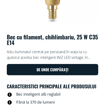
Bec cu filament, chihlimbariu, 25 W C35
E14
Adu iluminatul centrat pe persoană în viața ta cu
ajutorul acestui bec inteligent WiZ LED vintage, în
formă de lumânare. Aspect clasic de chihlimbar –
perfect pentru instalațiile decorative cu fasung E14.
DE UNDE CUMPĂRAȚI
Alege dintre diversele nuanțe de alb de la cald la rece
pentru a seta ambianța cea mai potrivită. Poți configura
CARACTERISTICI PRINCIPALE ALE PRODUSULUI
un orar pentru a aprinde sau stinge luminile în funcție
de rutinele tale zilnice sau săptămânale, le poți
Bec inteligent alb reglabil
controla cu ajutorul telefonului inteligent sau al vocii și
Până la 370 de lumeni
poți comanda de la distanță corpurile de iluminat chiar