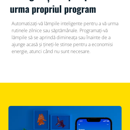
urma propriul program
Automatizați-vă lămpile inteligente pentru a vă urma
rutinele zilnice sau săptămânale. Programați-vă
lămpile să se aprindă dimineața sau înainte de a
ajunge acasă și țineți-le stinse pentru a economisi
energie, atunci când nu sunt necesare.