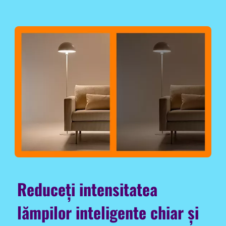
Reduceți intensitatea
lămpilor inteligente chiar și