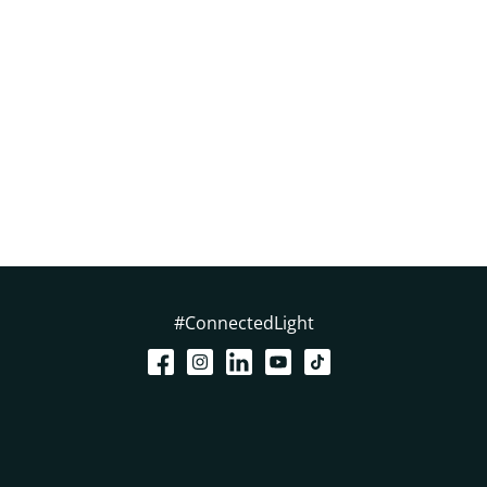
#ConnectedLight