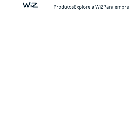
Produtos
Explore a WiZ
Para empre
CRIE A SUA L
AMBIENTE PER
Graças à nossa iluminação inteligente,
cada 
sua casa tem um potencial infinito.
Pronto 
desbloquear?