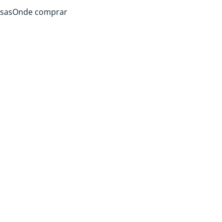
sas
Onde comprar
UZ
FEITA
canto da
para o