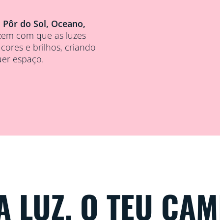
o
Pôr do Sol, Oceano,
azem com que as luzes
cores e brilhos, criando
uer espaço.
A LUZ, O TEU CA