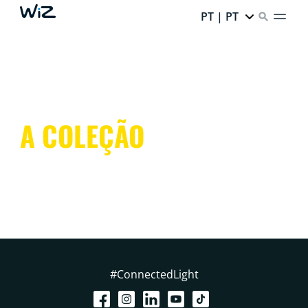
PT | PT
A COLEÇÃO
#ConnectedLight