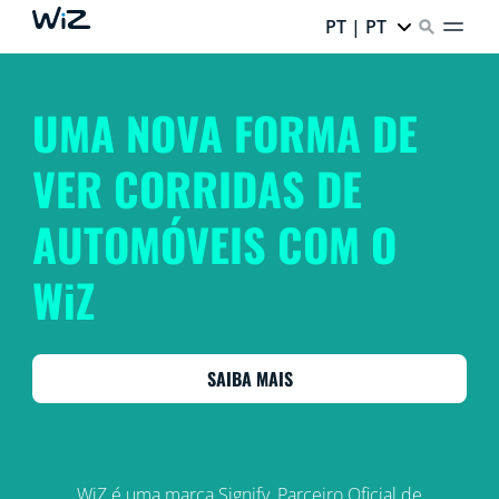
PT | PT
UMA NOVA FORMA DE
VER CORRIDAS DE
AUTOMÓVEIS COM O
WiZ
SAIBA MAIS
WiZ é uma marca Signify, Parceiro Oficial de