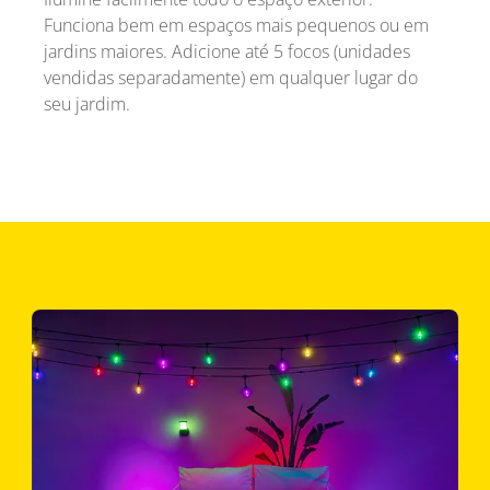
Funciona bem em espaços mais pequenos ou em
jardins maiores. Adicione até 5 focos (unidades
vendidas separadamente) em qualquer lugar do
seu jardim.