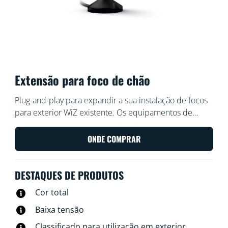
Extensão para foco de chão
Plug-and-play para expandir a sua instalação de focos
para exterior WiZ existente. Os equipamentos de
baixa tensão são fáceis e seguros de instalar. Organize
e reorganize como quiser, sem cablagem adicional.
ONDE COMPRAR
Utilize a Wi-Fi existente para controlar as luzes através
de voz ou da aplicação WiZ.
DESTAQUES DE PRODUTOS
Cor total
Baixa tensão
Classificado para utilização em exterior