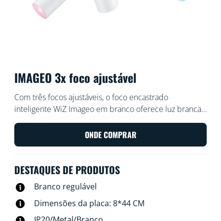
IMAGEO 3x foco ajustável
Com três focos ajustáveis, o foco encastrado
inteligente WiZ Imageo em branco oferece luz branca
quente ou fria para qualquer divisão. Utilize-o com o
Wi-Fi existente para controlar através da aplicação WiZ
ONDE COMPRAR
ou com a sua voz.
DESTAQUES DE PRODUTOS
Branco regulável
Dimensões da placa: 8*44 CM
IP20/Metal/Branco