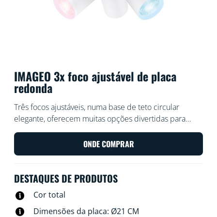
IMAGEO 3x foco ajustável de placa
redonda
Três focos ajustáveis, numa base de teto circular
elegante, oferecem muitas opções divertidas para
encher o seu quarto com luz e cor atrativas. Escolha
um efeito de luz para uma atividade específica com o
ONDE COMPRAR
nosso equipamento Build-on Spots ou deixe a nossa
aplicação fazer todo o trabalho com as rotinas
DESTAQUES DE PRODUTOS
automatizadas.
Cor total
Dimensões da placa: Ø21 CM