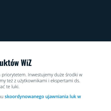
duktów WiZ
 priorytetem. Inwestujemy duże środki w
my też z użytkownikami i ekspertami ds.
ć te luki.
amu
skoordynowanego ujawniania luk w