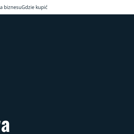
a biznesu
Gdzie kupić
wa