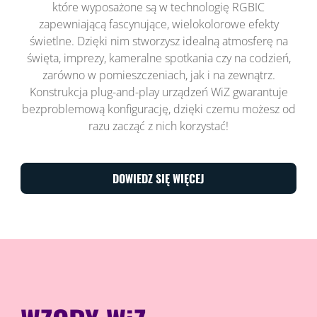
które wyposażone są w technologię RGBIC
zapewniającą fascynujące, wielokolorowe efekty
świetlne. Dzięki nim stworzysz idealną atmosferę na
święta, imprezy, kameralne spotkania czy na codzień,
zarówno w pomieszczeniach, jak i na zewnątrz.
Konstrukcja plug-and-play urządzeń WiZ gwarantuje
bezproblemową konfigurację, dzięki czemu możesz od
razu zacząć z nich korzystać!
DOWIEDZ SIĘ WIĘCEJ