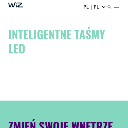
PL | PL
INTELIGENTNE TAŚMY
LED
Odmień swoją przestrzeń i uwolnij swojego
wewnętrznego artystę!
To marzenia. To inspiracja. To WiZ.
ZMIEŃ SWOJE WNĘTRZE