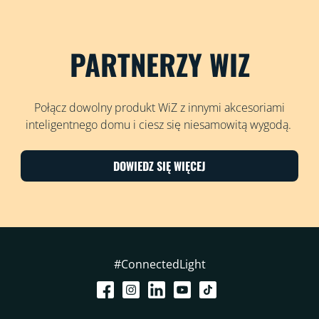
PARTNERZY WIZ
Połącz dowolny produkt WiZ z innymi akcesoriami
inteligentnego domu i ciesz się niesamowitą wygodą.
DOWIEDZ SIĘ WIĘCEJ
#ConnectedLight