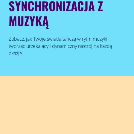
SYNCHRONIZACJA Z
MUZYKĄ
Zobacz, jak Twoje światła tańczą w rytm muzyki,
tworząc urzekający i dynamiczny nastrój na każdą
okazję.