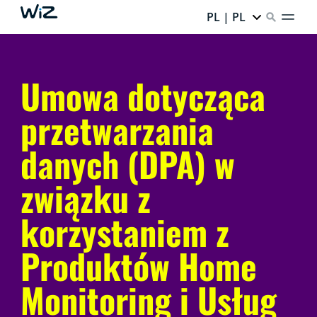
PL | PL
Umowa dotycząca
przetwarzania
danych (DPA) w
związku z
korzystaniem z
Produktów Home
Monitoring i Usług