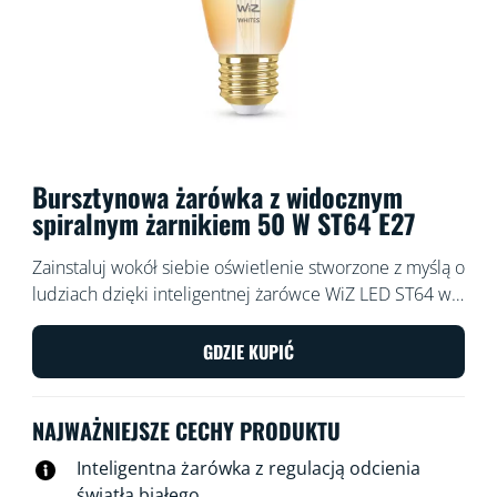
Bursztynowa żarówka z widocznym
spiralnym żarnikiem 50 W ST64 E27
Zainstaluj wokół siebie oświetlenie stworzone z myślą o
ludziach dzięki inteligentnej żarówce WiZ LED ST64 w
stylu retro. Klasyczny wygląd z bursztynową powłoką —
idealny do lamp dekoracyjnych. Wybieraj spośród
GDZIE KUPIĆ
różnych odcieni bieli od ciepłej do zimnej, by stworzyć
najlepszy nastrój. Możesz ustawić harmonogram
NAJWAŻNIEJSZE CECHY PRODUKTU
włączania i wyłączania świateł zgodnie z codzienną lub
tygodniową rutyną, sterować oświetleniem za pomocą
Inteligentna żarówka z regulacją odcienia
smartfona lub głosu, a także mieć zdalny dostęp do
światła białego