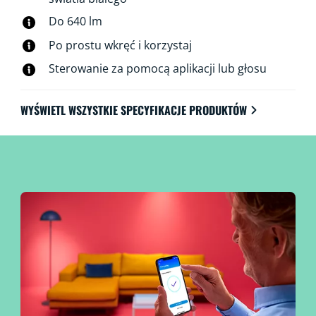
świateł nawet wtedy, gdy jesteś poza domem. Światła
Do 640 lm
WiZ łączą się istniejącym routerem Wi-Fi i nie wymagają
dodatkowego sprzętu.
Po prostu wkręć i korzystaj
Sterowanie za pomocą aplikacji lub głosu
WYŚWIETL WSZYSTKIE SPECYFIKACJE PRODUKTÓW