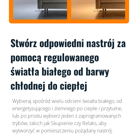
Stwórz odpowiedni nastrój za
pomocą regulowanego
światła białego od barwy
chłodnej do ciepłej
Wybieraj spośród wielu odcieni światła białego, od
energetyzującego i ziemnego po ciepłe i przytulne,
lub po prostu wybierz jeden z zaprogramowanych
trybów, takich jak Skupienie czy Relaks, aby
wytworzyć w pomieszczeniu pożądany nastrój.