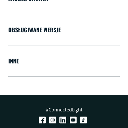
OBSŁUGIWANE WERSJE
INNE
#ConnectedLight