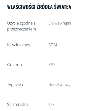
WŁAŚCIWOŚCI ŹRÓDŁA ŚWIATŁA
Użycie zgodne z
Do wewnątrz
przeznaczeniem
Kształt lampy
ST64
Gniazdo
E27
Typ szkła
Bursztynowy
Ściemnialna
Tak