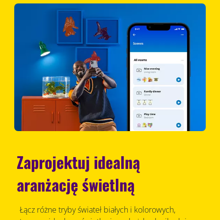
Zaprojektuj idealną
aranżację świetlną
Łącz różne tryby świateł białych i kolorowych,