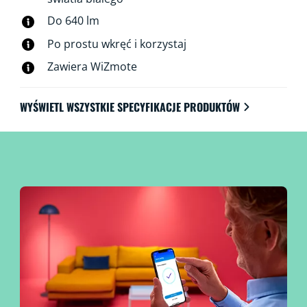
można sterować za pośrednictwem sieci Wi-Fi,
Do 640 lm
korzystając z aplikacji WiZ, pilota WiZ lub głosu.
Po prostu wkręć i korzystaj
Zawiera WiZmote
WYŚWIETL WSZYSTKIE SPECYFIKACJE PRODUKTÓW