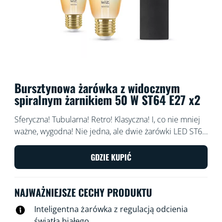
Bursztynowa żarówka z widocznym
spiralnym żarnikiem 50 W ST64 E27 x2
Sferyczna! Tubularna! Retro! Klasyczna! I, co nie mniej
ważne, wygodna! Nie jedna, ale dwie żarówki LED ST64
z bursztynową powłoką ORAZ pilot WiZ do łatwego i
natychmiastowego sterowania. Stwórz klimat retro za
GDZIE KUPIĆ
pomocą opraw dekoracyjnych lub dodaj wnętrzom
szyku. Wybieraj spośród setek odcieni białego światła,
NAJWAŻNIEJSZE CECHY PRODUKTU
od ciepłych aż po chłodne, lub zaplanuj automatyczne
dostosowywanie światła do zmieniających się potrzeb i
Inteligentna żarówka z regulacją odcienia
nastrojów domowników. Wszystkimi źródłami światła
światła białego