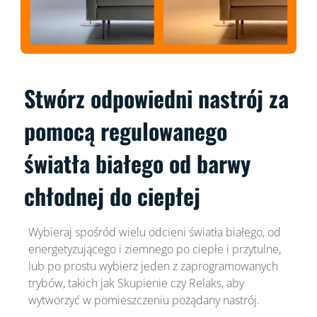
Stwórz odpowiedni nastrój za
pomocą regulowanego
światła białego od barwy
chłodnej do ciepłej
Wybieraj spośród wielu odcieni światła białego, od
energetyzującego i ziemnego po ciepłe i przytulne,
lub po prostu wybierz jeden z zaprogramowanych
trybów, takich jak Skupienie czy Relaks, aby
wytworzyć w pomieszczeniu pożądany nastrój.