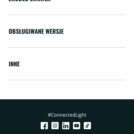
OBSŁUGIWANE WERSJE
INNE
#ConnectedLight