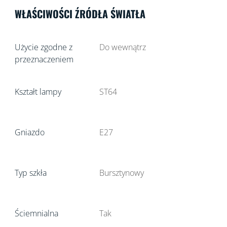
WŁAŚCIWOŚCI ŹRÓDŁA ŚWIATŁA
Użycie zgodne z
Do wewnątrz
przeznaczeniem
Kształt lampy
ST64
Gniazdo
E27
Typ szkła
Bursztynowy
Ściemnialna
Tak