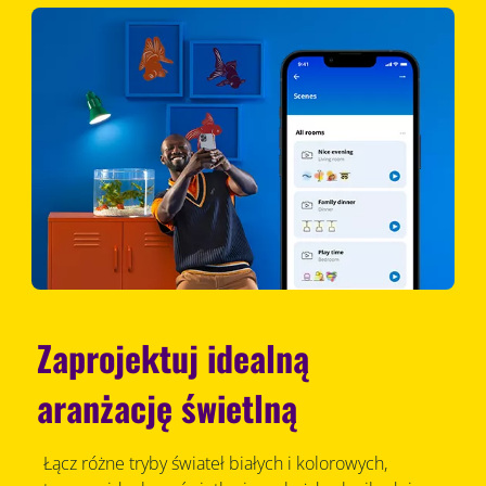
Zaprojektuj idealną
aranżację świetlną
Łącz różne tryby świateł białych i kolorowych,