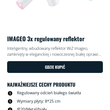
IMAGEO 3x regulowany reflektor
Inteligentny, wbudowany reflektor WiZ Imageo,
zamknięty w eleganckiej i nowoczesnej białej oprawie,
świeci trzema regulowanymi snopami światła w ciepłej
lub chłodnej temperaturze barwowej bieli. Możesz
GDZIE KUPIĆ
nim sterować za pomocą aplikacji WiZ lub głosem w
istniejącej sieci Wi-Fi
NAJWAŻNIEJSZE CECHY PRODUKTU
Regulowany odcień białego światła
Wymiary płyty: 8*25 cm
IP20/Metal/biały