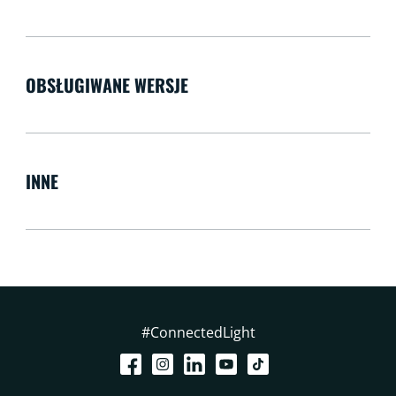
OBSŁUGIWANE WERSJE
INNE
#ConnectedLight