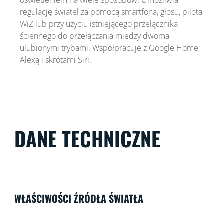
regulację świateł za pomocą smartfona, głosu, pilota
WiZ lub przy użyciu istniejącego przełącznika
ściennego do przełączania między dwoma
ulubionymi trybami. Współpracuje z Google Home,
Alexą i skrótami Siri.
DANE TECHNICZNE
WŁAŚCIWOŚCI ŹRÓDŁA ŚWIATŁA