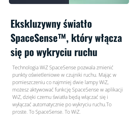
Ekskluzywny światło
SpaceSense™, który włącza
się po wykryciu ruchu
Technologia WiZ SpaceSense pozwala zmienić
punkty oświetleniowe w czujniki ruchu. Mając w
pomieszczeniu co najmniej dwie lampy WiZ,
możesz aktywować funkcję SpaceSense w aplikacji
WiZ, dzięki czemu światła będą włączać się i
wyłączać automatycznie po wykryciu ruchu.To
proste. To SpaceSense. To WiZ.