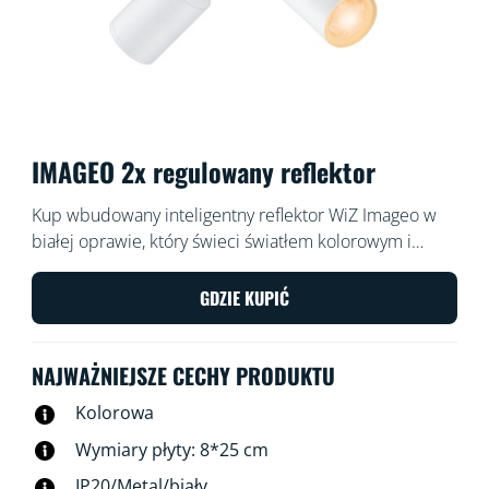
IMAGEO 2x regulowany reflektor
Kup wbudowany inteligentny reflektor WiZ Imageo w
białej oprawie, który świeci światłem kolorowym i
zapewnia dwa regulowane punkty świetlne. Możesz
nim sterować za pomocą aplikacji WiZ lub głosem w
GDZIE KUPIĆ
istniejącej sieci Wi-Fi.
NAJWAŻNIEJSZE CECHY PRODUKTU
Kolorowa
Wymiary płyty: 8*25 cm
IP20/Metal/biały