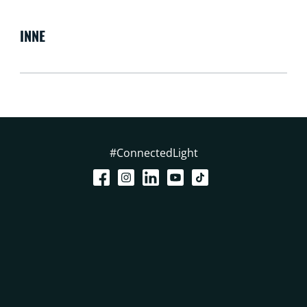
INNE
#ConnectedLight