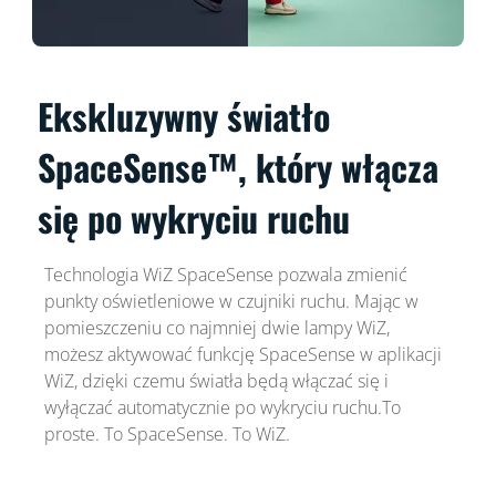
Ekskluzywny światło
SpaceSense™, który włącza
się po wykryciu ruchu
Technologia WiZ SpaceSense pozwala zmienić
punkty oświetleniowe w czujniki ruchu. Mając w
pomieszczeniu co najmniej dwie lampy WiZ,
możesz aktywować funkcję SpaceSense w aplikacji
WiZ, dzięki czemu światła będą włączać się i
wyłączać automatycznie po wykryciu ruchu.To
proste. To SpaceSense. To WiZ.