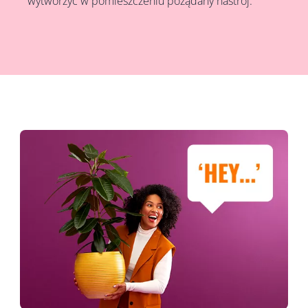
wytworzyć w pomieszczeniu pożądany nastrój.