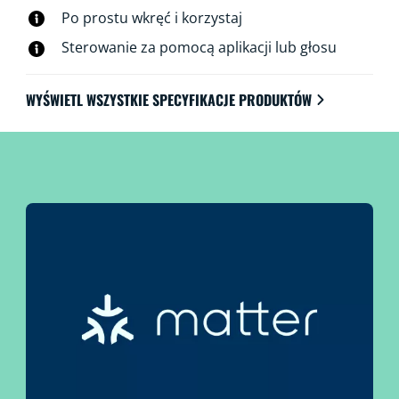
można sterować za pośrednictwem sieci Wi-Fi,
Po prostu wkręć i korzystaj
korzystając z aplikacji WiZ, pilota WiZ lub głosu.
Sterowanie za pomocą aplikacji lub głosu
WYŚWIETL WSZYSTKIE SPECYFIKACJE PRODUKTÓW