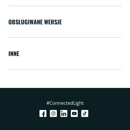
OBSŁUGIWANE WERSJE
INNE
#ConnectedLight