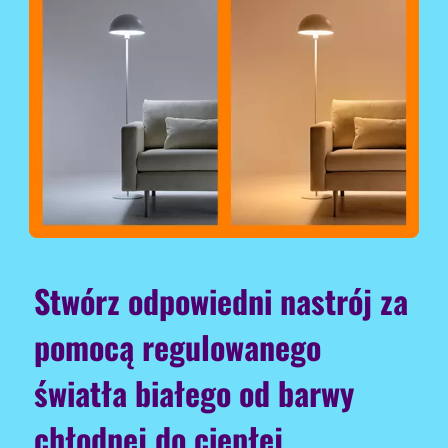
Stwórz odpowiedni nastrój za
pomocą regulowanego
światła białego od barwy
chłodnej do ciepłej