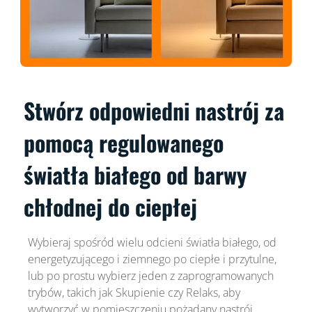
Stwórz odpowiedni nastrój za
pomocą regulowanego
światła białego od barwy
chłodnej do ciepłej
Wybieraj spośród wielu odcieni światła białego, od
energetyzującego i ziemnego po ciepłe i przytulne,
lub po prostu wybierz jeden z zaprogramowanych
trybów, takich jak Skupienie czy Relaks, aby
wytworzyć w pomieszczeniu pożądany nastrój.