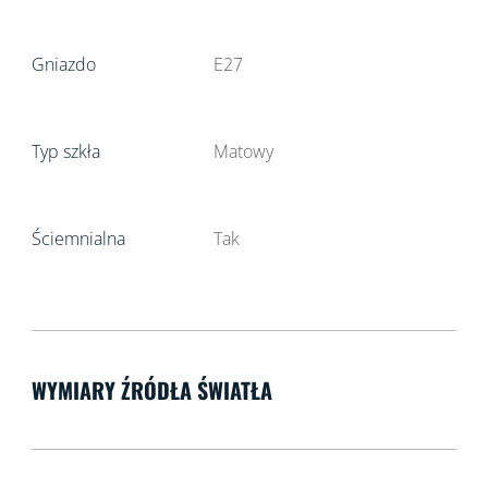
Gniazdo
E27
Typ szkła
Matowy
Ściemnialna
Tak
WYMIARY ŹRÓDŁA ŚWIATŁA