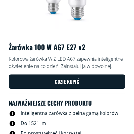
Żarówka 100 W A67 E27 x2
Kolorowa żarówka WiZ LED A67 zapewnia inteligentne
oświetlenie na co dzień. Zainstaluj ją w dowolnej
lampie, by stworzyć idealną atmosferę, korzystając z 16
milionów kolorów oraz ciepłego i zimnego światła
GDZIE KUPIĆ
białego. Możesz ustawić harmonogram włączania i
wyłączania świateł zgodnie z codzienną lub tygodniową
NAJWAŻNIEJSZE CECHY PRODUKTU
rutyną, sterować oświetleniem za pomocą smartfona
lub głosu, a także mieć zdalny dostęp do świateł nawet
Inteligentna żarówka z pełną gamą kolorów
wtedy, gdy jesteś poza domem. Światła WiZ łączą się z
Do 1521 lm
istniejącym routerem Wi-Fi i nie wymagają
dodatkowego sprzętu.
Po prostu wkręć i korzystaj