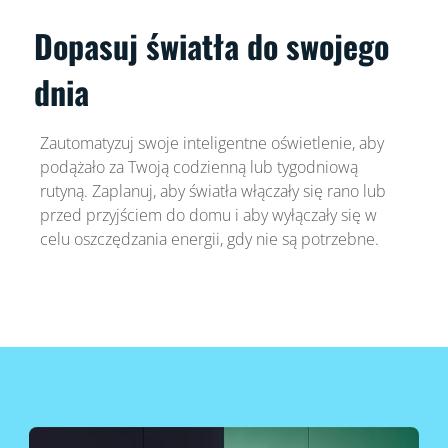
Dopasuj światła do swojego
dnia
Zautomatyzuj swoje inteligentne oświetlenie, aby
podążało za Twoją codzienną lub tygodniową
rutyną. Zaplanuj, aby światła włączały się rano lub
przed przyjściem do domu i aby wyłączały się w
celu oszczędzania energii, gdy nie są potrzebne.