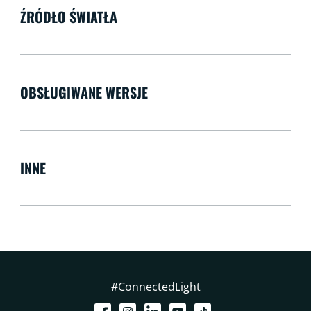
ŹRÓDŁO ŚWIATŁA
OBSŁUGIWANE WERSJE
INNE
#ConnectedLight