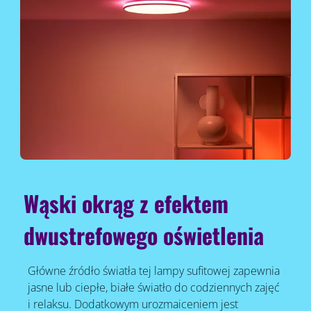
Wąski okrąg z efektem
dwustrefowego oświetlenia
Główne źródło światła tej lampy sufitowej zapewnia
jasne lub ciepłe, białe światło do codziennych zajęć
i relaksu. Dodatkowym urozmaiceniem jest