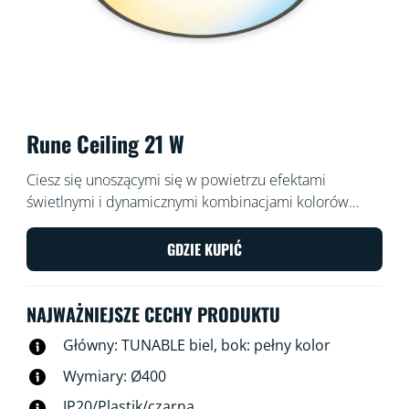
Rune Ceiling 21 W
Ciesz się unoszącymi się w powietrzu efektami
świetlnymi i dynamicznymi kombinacjami kolorów
dzięki dwustrefowej lampie sufitowej Rune LED. Twórz
spersonalizowane aranżacje świetlne, generując w
GDZIE KUPIĆ
strefie środkowej chłodne i jasne lub ciepłe i
nastrojowe światło białe, a wokół niej pierścień światła
NAJWAŻNIEJSZE CECHY PRODUKTU
w pełnej gamie kolorów, zapewniając za każdym razem
miłą niespodziankę.
Główny: TUNABLE biel, bok: pełny kolor
Wymiary: Ø400
IP20/Plastik/czarna