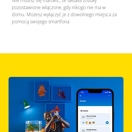
Nie musisz się martwić, że światła zostały
pozostawione włączone, gdy nikogo nie ma w
domu. Możesz wyłączyć je z dowolnego miejsca za
pomocą swojego smartfona.