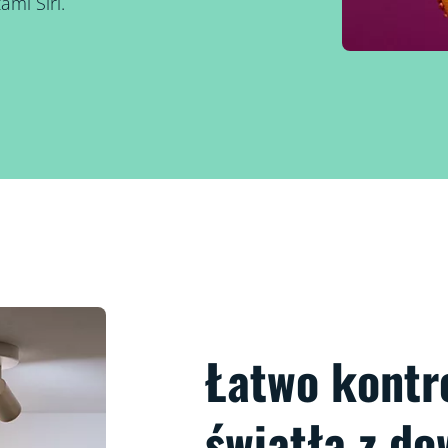
mi Siri.
Łatwo kontro
światła z d