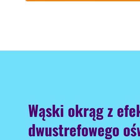
Wąski okrąg z ef
dwustrefowego ośw