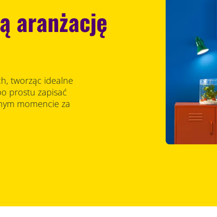
ną aranżację
ch, tworząc idealne
po prostu zapisać
olnym momencie za