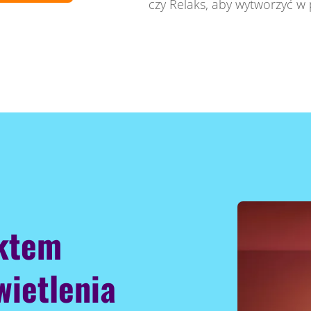
czy Relaks, aby wytworzyć w
ektem
ietlenia