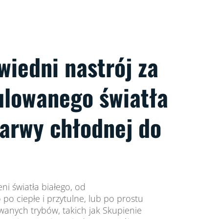
wiedni nastrój za
lowanego światła
barwy chłodnej do
ni światła białego, od
po ciepłe i przytulne, lub po prostu
anych trybów, takich jak Skupienie