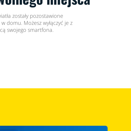
wiatła zostały pozostawione
 w domu. Możesz wyłączyć je z
cą swojego smartfona.