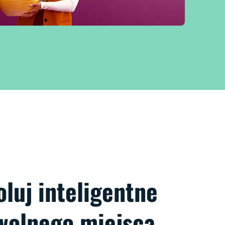
luj inteligentne
owolnego miejsca