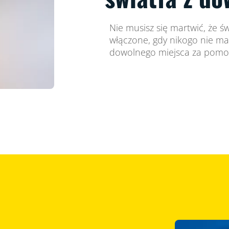
Nie musisz się martwić, że ś
włączone, gdy nikogo nie ma
dowolnego miejsca za pomo