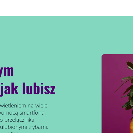
nym
jak lubisz
wietleniem na wiele
 pomocą smartfona,
go przełącznika
ulubionymi trybami.