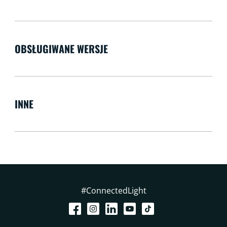
OBSŁUGIWANE WERSJE
INNE
#ConnectedLight