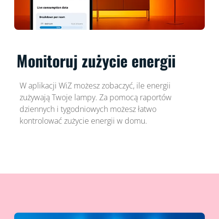
Monitoruj zużycie energii
W aplikacji WiZ możesz zobaczyć, ile energii
zużywają Twoje lampy. Za pomocą raportów
dziennych i tygodniowych możesz łatwo
kontrolować zużycie energii w domu.