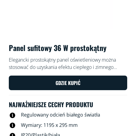
Panel sufitowy 36 W prostokątny
Elegancki prostokątny panel oświetleniowy można
stosować do uzyskania efektu ciepłego i zimnego
światła. Panel jest łatwy do zainstalowania, posiada
funkcję przyciemniania i pasuje również do wnętrz w
GDZIE KUPIĆ
stylu nowoczesnym.
NAJWAŻNIEJSZE CECHY PRODUKTU
Regulowany odcień białego światła
Wymiary: 1195 x 295 mm
IP20/Plastik/biała