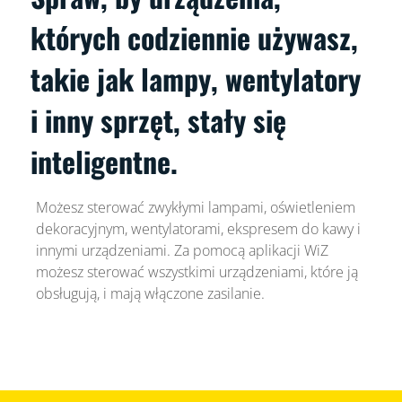
których codziennie używasz,
takie jak lampy, wentylatory
i inny sprzęt, stały się
inteligentne.
Możesz sterować zwykłymi lampami, oświetleniem
dekoracyjnym, wentylatorami, ekspresem do kawy i
innymi urządzeniami. Za pomocą aplikacji WiZ
możesz sterować wszystkimi urządzeniami, które ją
obsługują, i mają włączone zasilanie.