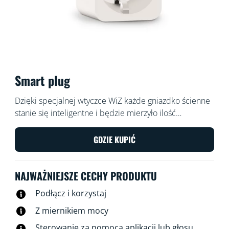
Smart plug
Dzięki specjalnej wtyczce WiZ każde gniazdko ścienne
stanie się inteligentne i będzie mierzyło ilość
zużywanej energii. Możesz sterować wtyczką za
pomocą aplikacji WiZ lub używając poleceń głosowych:
GDZIE KUPIĆ
na przykład jednym dotknięciem włączać i wyłączać
ulubioną lampę tradycyjną
NAJWAŻNIEJSZE CECHY PRODUKTU
Podłącz i korzystaj
Z miernikiem mocy
Sterowanie za pomocą aplikacji lub głosu