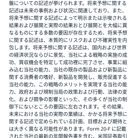
盤についての記述が挙げられます。将来予想に関する
記述は未来の事例および状況に関連しており、また、
将来予想に関する記述によって明示または示唆される
結果および展開と実際の結果おとび展開とを大幅に異
なるものにする多数の要因が存在するため、将来予想
に関する記述は、本質的にリスクおよび不確実性を内
包します。将来予想に関する記述は、国内および世界
の経済状況ならびに景気、当社による戦略の実施の成
功、買収機会を特定して成功裡に完了させ、事業に組
み込む当社の能力、当社の既存の製品および新製品に
関する消費者の嗜好、新製品を開発し、販売促進する
当社の能力、この戦略のメリットを実現する当社の能
力、政府および規制当局の政策および行動、法律の変
化、および競争の影響といった、その多くが当社の制
御下にないところの要因に左右されます。その結果、
未来における当社の実際の業績は、かかる将来予想に
関する記述で定められている計画、目標および期待と
は大きく異なる可能性があります。Form 20-F に記載
された当社の最新の年間報告書を含む、米国証券取引