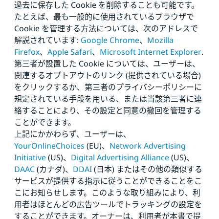
過去に保存した Cookie を削除することも可能です。
たとえば、最も一般的に使用されているブラウザで
Cookie を管理する方法については、次のアドレスで
解説されています:
Google Chrome
、
Mozilla
Firefox
、
Apple Safari
、
Microsoft Internet Explorer
.
第三者が設置した Cookie については、ユーザーは、
関連するオプトアウトのリンク (提供されている場合)
をクリックするか、第三者のプライバシーポリシーに
規定されている手段を用いる、または当該第三者に連
絡することにより、その設定と同意の撤回を管理する
ことができます。
上記にかかわらず、ユーザーは、
YourOnlineChoices
(EU)、
Network Advertising
Initiative
(US)、
Digital Advertising Alliance
(US)、
DAAC
(カナダ)、
DDAI
(日本) またはその他の類似する
サービスが提供する指示に従うことができることをこ
こにお知らせします。このような取り組みにより、利
用者はほとんどの広告ツールでトラッキングの設定を
することができます。オーナーは、利用者が本書で提