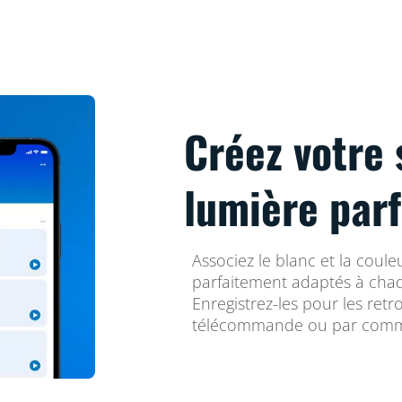
Créez votre 
lumière parf
Associez le blanc et la coul
parfaitement adaptés à cha
Enregistrez-les pour les retr
télécommande ou par comm