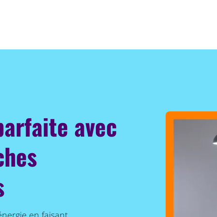
parfaite avec
ches
s
énergie en faisant