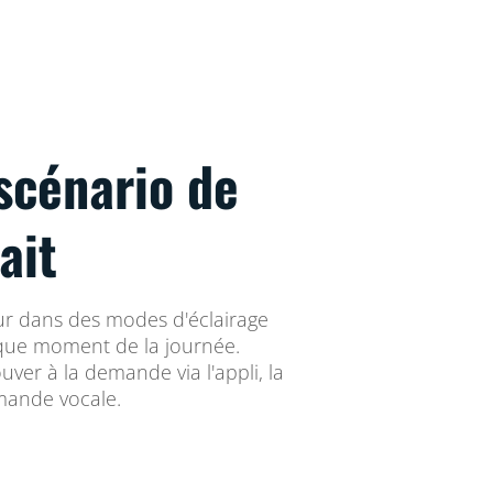
scénario de
ait
eur dans des modes d'éclairage
que moment de la journée.
ouver à la demande via l'appli, la
ande vocale.