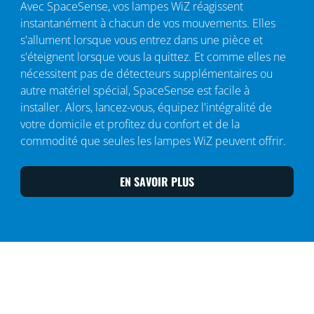
Avec SpaceSense, vos lampes WiZ réagissent
instantanément à chacun de vos mouvements. Elles
s'allument lorsque vous entrez dans une pièce et
s'éteignent lorsque vous la quittez. Et comme elles ne
nécessitent pas de détecteurs supplémentaires ou
autre matériel spécial, SpaceSense est facile à
installer. Alors, lancez-vous, équipez l'intégralité de
votre domicile et profitez du confort et de la
commodité que seules les lampes WiZ peuvent offrir.
EN SAVOIR PLUS