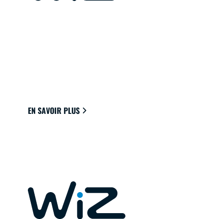
LAMPES CONNECTÉES POUR
VOTRE MAISON
Des lampes qui se connectent facilement au
cloud en Wi-Fi pour offrir la meilleure
ambiance de vie.
EN SAVOIR PLUS