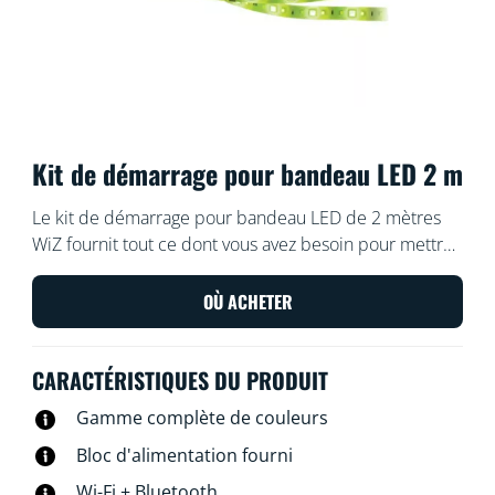
Kit de démarrage pour bandeau LED 2 m
Le kit de démarrage pour bandeau LED de 2 mètres
WiZ fournit tout ce dont vous avez besoin pour mettre
en place un éclairage intelligent, puissant et
multicolore. Coupez le ruban flexible à la taille
OÙ ACHETER
souhaitée afin d'ajouter un éclairage linéaire indirect
dans n'importe quel espace. Utilisez l'application WiZ
CARACTÉRISTIQUES DU PRODUIT
ou votre voix pour varier l'intensité lumineuse ou
appliquer des modes d'éclairage prédéfinis sur les
Gamme complète de couleurs
installations Wi-Fi.
Bloc d'alimentation fourni
Wi-Fi + Bluetooth