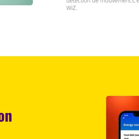
détection de mouvement.C'es
WiZ.
on