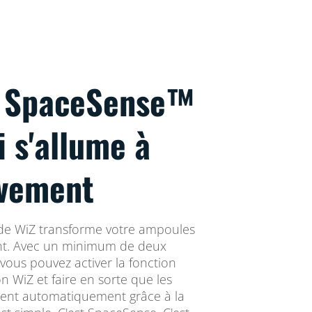
e SpaceSense™
i s'allume à
vement
de WiZ transforme votre ampoules
t. Avec un minimum de deux
vous pouvez activer la fonction
n WiZ et faire en sorte que les
gnent automatiquement grâce à la