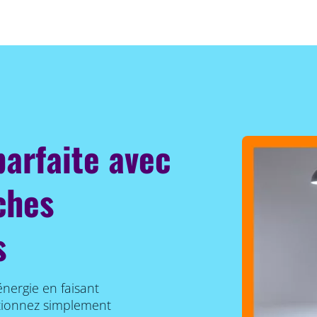
parfaite avec
ches
s
énergie en faisant
ctionnez simplement