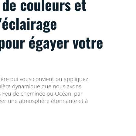
 de couleurs et
'éclairage
pour égayer votre
ière qui vous convient ou appliquez
ière dynamique que nous avons
s Feu de cheminée ou Océan, par
réer une atmosphère étonnante et à