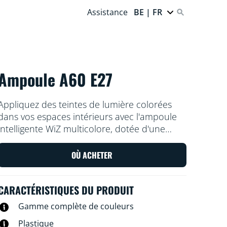
Assistance
BE | FR
Ampoule A60 E27
Appliquez des teintes de lumière colorées
dans vos espaces intérieurs avec l'ampoule
intelligente WiZ multicolore, dotée d'une
base E27. Utilisez l'application WiZ ou votre
voix pour varier l'intensité lumineuse ou
OÙ ACHETER
appliquer des modes d'éclairage prédéfinis
sur les configurations Wi-Fi.
CARACTÉRISTIQUES DU PRODUIT
Gamme complète de couleurs
Plastique