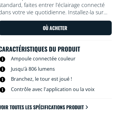
standard, faites entrer l’éclairage connecté
dans votre vie quotidienne. Installez-la sur
n’importe quel luminaire pour créer
l’ambiance qui vous plaît. Vous avez le choix
OÙ ACHETER
entre une lumière blanche plus ou moins
chaude, ou déclinée en 16 millions de
CARACTÉRISTIQUES DU PRODUIT
couleurs. Vous pouvez programmer
l’allumage et l’extinction de vos lampes pour
Ampoule connectée couleur
la semaine ou selon un jour précis, et
Jusqu’à 806 lumens
commander le système via votre smartphone
ou votre voix. Vous pouvez même y accéder
Branchez, le tour est joué !
à distance. Pas besoin de matériel spécial :
Contrôle avec l'application ou la voix
les lampes WiZ se connectent directement
au Wi-Fi.
VOIR TOUTES LES SPÉCIFICATIONS PRODUIT