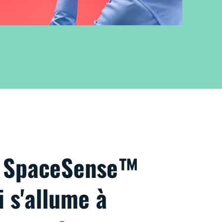
e SpaceSense™
i s'allume à