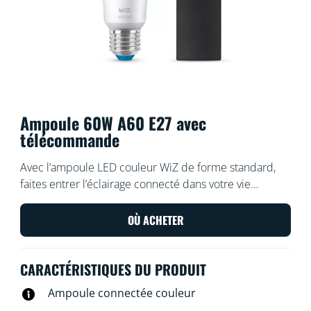
Ampoule 60W A60 E27 avec
télécommande
Avec l’ampoule LED couleur WiZ de forme standard,
faites entrer l’éclairage connecté dans votre vie
quotidienne. Installez-la sur n’importe quel luminaire
pour créer l’ambiance qui vous plaît. Vous avez le choix
OÙ ACHETER
entre une lumière blanche plus ou moins chaude, ou
déclinée en 16 millions de couleurs. Vous pouvez
CARACTÉRISTIQUES DU PRODUIT
programmer l’allumage et l’extinction de vos lampes
pour la semaine ou selon un jour précis, et
Ampoule connectée couleur
commander le système via votre smartphone ou votre