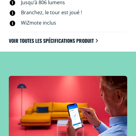
Jusqu’à 806 lumens
voix. Vous pouvez même y accéder à distance. Pas
besoin de matériel spécial : les lampes WiZ se
Branchez, le tour est joué !
connectent directement au Wi-Fi.
WiZmote inclus
VOIR TOUTES LES SPÉCIFICATIONS PRODUIT