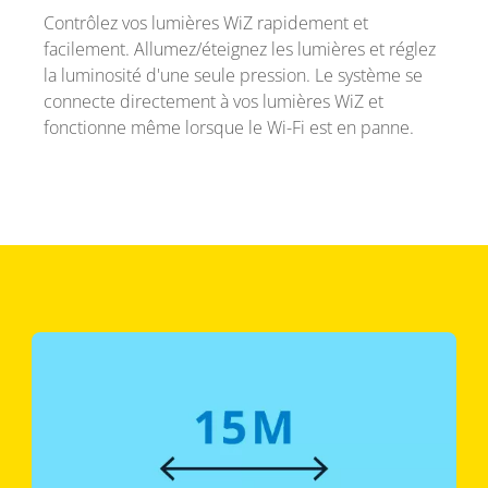
Contrôlez vos lumières WiZ rapidement et
facilement. Allumez/éteignez les lumières et réglez
la luminosité d'une seule pression. Le système se
connecte directement à vos lumières WiZ et
fonctionne même lorsque le Wi-Fi est en panne.