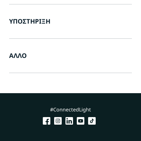
ΥΠΟΣΤΉΡΙΞΗ
ΆΛΛΟ
#ConnectedLight