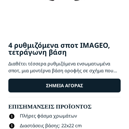
4 ρυθμιζόμενα σποτ IMAGEO,
τετράγωνη βάση
Διαθέτει τέσσερα ρυθμιζόμενα ενσωματωμένα
σποτ, μια μοντέρνα βάση οροφής σε σχήμα που
φέρει σε τετράγωνο και αρκετή δύναμη για να
πλημμυρίσει το δωμάτιό σας προς όλες τις
ΣΗΜΕΊΑ ΑΓΟΡΆΣ
κατευθύνσεις με φως και χρώμα. Τα
ενσωματωμένα σποτ σάς βοηθούν να επιλέξετε το
ΕΠΙΣΗΜΆΝΣΕΙΣ ΠΡΟΪΌΝΤΟΣ
σκηνικό τέλειου φωτισμού για κάθε
δραστηριότητα.
Πλήρες φάσμα χρωμάτων
Διαστάσεις βάσης: 22x22 cm