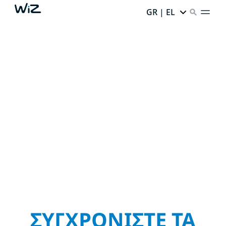
GR | EL
ΕΥΚΟΛΗ ΕΜΒΥΘΙΣΗ
Φως που πυροδοτεί τις αισθήσεις σας και σας
περιβάλλει με αυτό που αγαπάτε. Γνωρίστε τις
αγαπημένες σας τηλεοπτικές σειρές, απογειώστε
τη βραδιά ταινιών και δείτε τα φώτα σας να
χορεύουν με τη μουσική.
ΣΥΓΧΡΟΝΙΣΤΕ ΤΑ