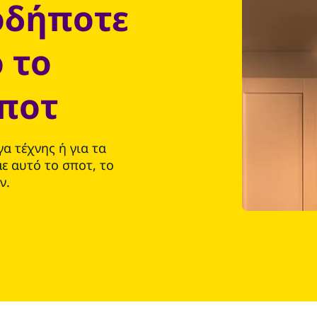
οδήποτε
 το
σποτ
α τέχνης ή για τα
ε αυτό το σποτ, το
ν.