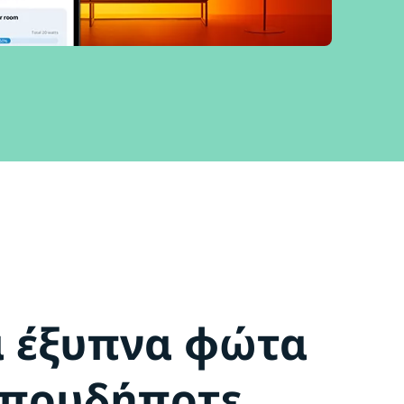
α έξυπνα φώτα
οπουδήποτε