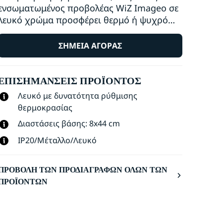
ενσωματωμένος προβολέας WiZ Imageo σε
λευκό χρώμα προσφέρει θερμό ή ψυχρό
λευκό φωτισμό για οποιοδήποτε δωμάτιο.
Χρησιμοποιήστε τον με το υπάρχον Wi-Fi
ΣΗΜΕΊΑ ΑΓΟΡΆΣ
για έλεγχο μέσω της εφαρμογής WiZ ή
φωνητικό έλεγχο.
ΕΠΙΣΗΜΆΝΣΕΙΣ ΠΡΟΪΌΝΤΟΣ
Λευκό με δυνατότητα ρύθμισης
θερμοκρασίας
Διαστάσεις βάσης: 8x44 cm
IP20/Μέταλλο/Λευκό
ΠΡΟΒΟΛΉ ΤΩΝ ΠΡΟΔΙΑΓΡΑΦΏΝ ΌΛΩΝ ΤΩΝ
ΠΡΟΪΌΝΤΩΝ