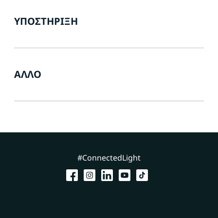
ΥΠΟΣΤΉΡΙΞΗ
ΆΛΛΟ
#ConnectedLight