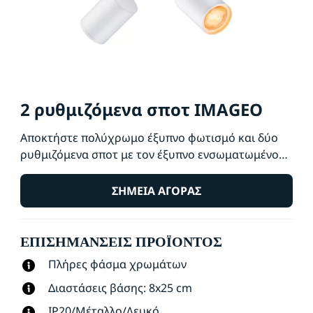
2 ρυθμιζόμενα σποτ IMAGEO
Αποκτήστε πολύχρωμο έξυπνο φωτισμό και δύο
ρυθμιζόμενα σποτ με τον έξυπνο ενσωματωμένο
προβολέα WiZ Imageo σε λευκό. Χρησιμοποιήστε
το με το υπάρχον Wi-Fi σας για έλεγχο με την
ΣΗΜΕΊΑ ΑΓΟΡΆΣ
εφαρμογή WiZ ή τη φωνή σας.
ΕΠΙΣΗΜΆΝΣΕΙΣ ΠΡΟΪΌΝΤΟΣ
Πλήρες φάσμα χρωμάτων
Διαστάσεις βάσης: 8x25 cm
IP20/Μέταλλο/Λευκό