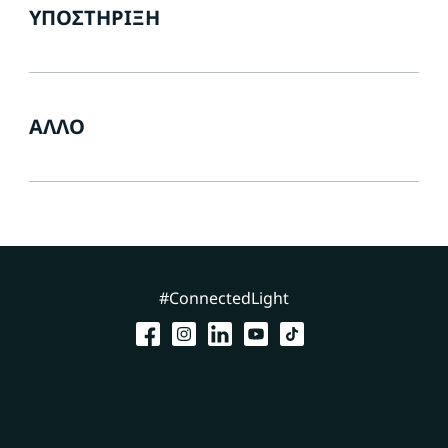
ΥΠΟΣΤΉΡΙΞΗ
ΆΛΛΟ
#ConnectedLight