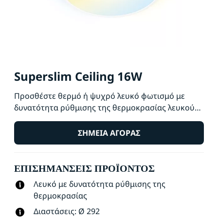
Superslim Ceiling 16W
Προσθέστε θερμό ή ψυχρό λευκό φωτισμό με
δυνατότητα ρύθμισης της θερμοκρασίας λευκού
στους χώρους που ζείτε, με το έξυπνο φωτιστικό
οροφής WiZ Super Slim. Χρησιμοποιήστε το για
ΣΗΜΕΊΑ ΑΓΟΡΆΣ
έλεγχο μέσω της εφαρμογής WiZ ή φωνητικό
έλεγχο για να ρυθμίσετε την ένταση του φωτισμού
ΕΠΙΣΗΜΆΝΣΕΙΣ ΠΡΟΪΌΝΤΟΣ
ή να χρησιμοποιήσετε τις προκαθορισμένες
λειτουργίες φωτισμού σε διαμορφώσεις Wi-Fi.
Λευκό με δυνατότητα ρύθμισης της
θερμοκρασίας
Διαστάσεις: Ø 292