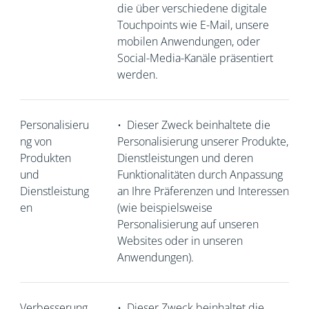
die über verschiedene digitale
Touchpoints wie E-Mail, unsere
mobilen Anwendungen, oder
Social-Media-Kanäle präsentiert
werden.
Personalisieru
•
Dieser Zweck beinhaltete die
ng von
Personalisierung unserer Produkte,
Produkten
Dienstleistungen und deren
und
Funktionalitäten durch Anpassung
Dienstleistung
an Ihre Präferenzen und Interessen
en
(wie beispielsweise
Personalisierung auf unseren
Websites oder in unseren
Anwendungen).
Verbesserung
•
Dieser Zweck beinhaltet die