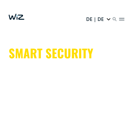
DE | DE
SMART SECURITY
Mit WiZ ist immer jemand Zuhause. Kameras, Sensoren
und Beleuchtung helfen Dir, die Dinge im Auge zu
behalten, während Du weg bist. Smarter
Einbruchschutz von WiZ.