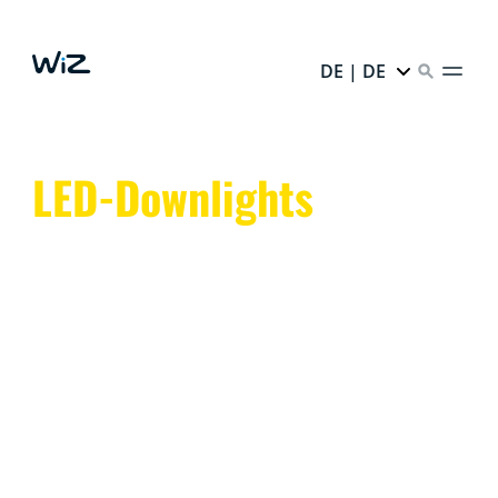
DE | DE
LED-Downlights
Auffälliges Licht trifft auf unaufdringliches Design. Die
WiZ-Downlights sind schlank und dennoch
leistungsstark und können in jeder gewünschten Farbe
leuchten.