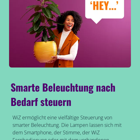
Smarte Beleuchtung nach
Bedarf steuern
WiZ ermöglicht eine vielfältige Steuerung von
smarter Beleuchtung. Die Lampen lassen sich mit
dem Smartphone, der Stimme, der WiZ
Fernbedienung oder mit dem vorhandenen