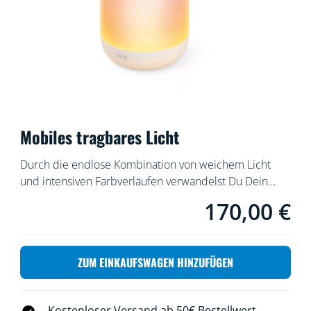
Mobiles tragbares Licht
Durch die endlose Kombination von weichem Licht
und intensiven Farbverläufen verwandelst Du Dein
Zuhause in einen ganz besonderen Ort. Die mobile
170,00 €
product.with.170,00 
LED-Beleuchtung eignet sich nicht nur für Innenräume,
sondern auch für den Außenbereich und macht
gemütliche Sitzecken sehr einladend.
ZUM EINKAUFSWAGEN HINZUFÜGEN
Kostenloser Versand ab 50€ Bestellwert