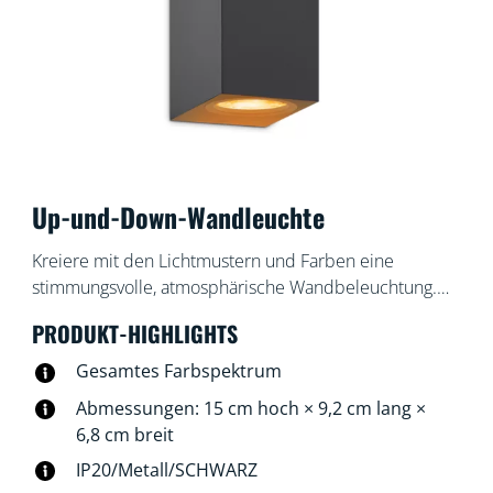
Up-und-Down-Wandleuchte
Kreiere mit den Lichtmustern und Farben eine
stimmungsvolle, atmosphärische Wandbeleuchtung.
Unsere Up-und-Down-Wandleuchte für den
PRODUKT-HIGHLIGHTS
Innenbereich leuchtet nach oben und unten. Sie
erzeugt interessante Licht-, Schatten- und Farbeffekte,
Gesamtes Farbspektrum
mit denen Du Deinem Raum Charakter verleihst.
Abmessungen: 15 cm hoch × 9,2 cm lang ×
6,8 cm breit
IP20/Metall/SCHWARZ