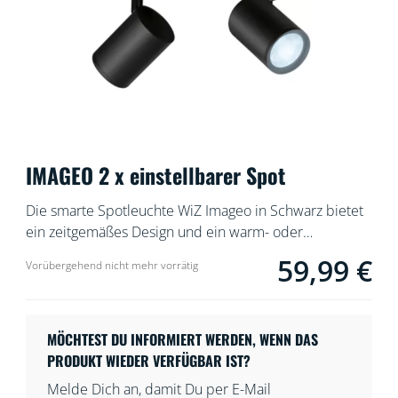
IMAGEO 2 x einstellbarer Spot
Die smarte Spotleuchte WiZ Imageo in Schwarz bietet
ein zeitgemäßes Design und ein warm- oder
kaltweißes Licht. Sie verfügt über zwei einstellbare
59,99 €
product.with.59,99
Vorübergehend nicht mehr vorrätig
Spots, mit denen Du Deinen Raum auf intelligente
Weise beleuchten kannst. In Verbindung mit dem
vorhandenen WLAN kann sie über die WiZ App oder
per Stimme gesteuert werden.
MÖCHTEST DU INFORMIERT WERDEN, WENN DAS
PRODUKT WIEDER VERFÜGBAR IST?
Melde Dich an, damit Du per E-Mail