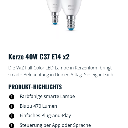
Kerze 40W C37 E14 x2
Die WiZ Full Color LED-Lampe in Kerzenform bringt
smarte Beleuchtung in Deinen Alltag. Sie eignet sich
prima für dekorative Leuchten mit Fassungen in der
PRODUKT-HIGHLIGHTS
mittleren Größe E14. Schaffe die von Dir gewünschte
Atmosphäre mit 16 Millionen Farben oder einem
Farbfähige smarte Lampe
warmweißen bis kaltweißen Licht. Du kannst Zeitpläne
Bis zu 470 Lumen
zum Ein- und Ausschalten des Lichts für Deine
Einfaches Plug-and-Play
täglichen oder wöchentlichen Aktivitäten einrichten,
oder das Licht mit Deinem Smartphone oder Deiner
Steuerung per App oder Sprache