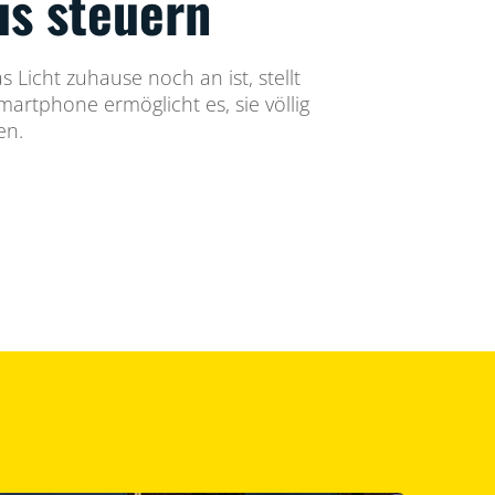
us steuern
 Licht zuhause noch an ist, stellt
artphone ermöglicht es, sie völlig
en.