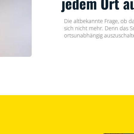
jedem Ort a
Die altbekannte Frage, ob das
sich nicht mehr. Denn das Sm
ortsunabhängig auszuschalt