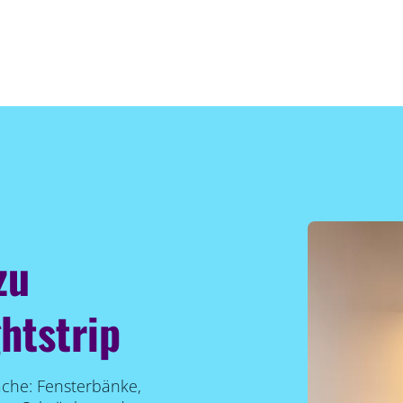
zu
ghtstrip
äche: Fensterbänke,