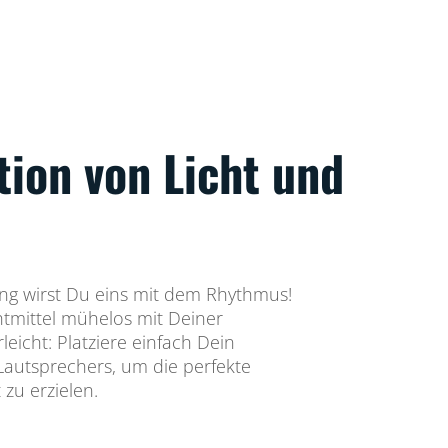
tion von Licht und
ng wirst Du eins mit dem Rhythmus!
tmittel mühelos mit Deiner
rleicht: Platziere einfach Dein
Lautsprechers, um die perfekte
zu erzielen.