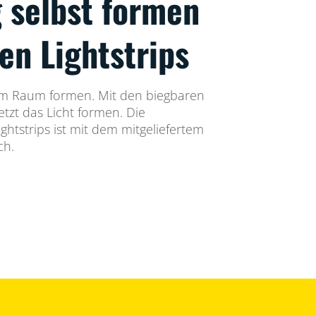
 selbst formen
en Lightstrips
im Raum formen. Mit den biegbaren
etzt das Licht formen. Die
ghtstrips ist mit dem mitgeliefertem
ch.