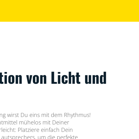
tion von Licht und
ng wirst Du eins mit dem Rhythmus!
tmittel mühelos mit Deiner
rleicht: Platziere einfach Dein
Lautsprechers, um die perfekte