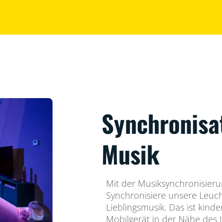
Synchronisa
Musik
Mit der Musiksynchronisieru
Synchronisiere unsere Leuch
Lieblingsmusik. Das ist kinde
Mobilgerät in der Nähe des 