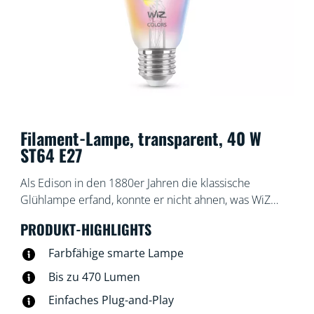
Filament-Lampe, transparent, 40 W
ST64 E27
Als Edison in den 1880er Jahren die klassische
Glühlampe erfand, konnte er nicht ahnen, was WiZ
heute daraus machen würde! Selbst wenn sie
PRODUKT-HIGHLIGHTS
ausgeschaltet sind, sehen WiZ Filament-Lampen
großartig aus. Doch wenn sie erst einmal eingeschaltet
Farbfähige smarte Lampe
sind, entfalten sie ihren wahren Zauber. Diese
Bis zu 470 Lumen
dimmbaren, transparenten smarten Lampen erzeugen
Einfaches Plug-and-Play
Licht in Millionen Farben und Weißtönen von